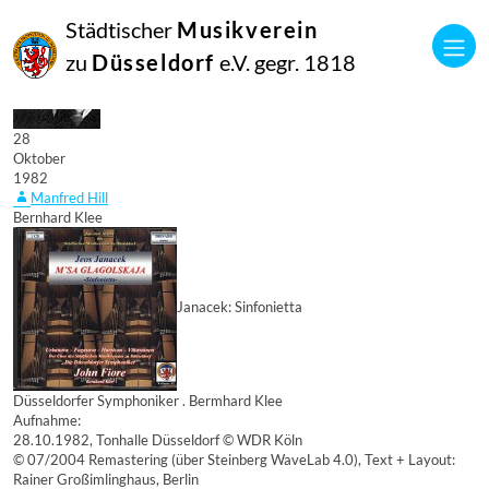
Städtischer
Musikverein
zu
Düsseldorf
e.V. gegr. 1818
28
Oktober
1982
Manfred Hill
Bernhard Klee
Janacek: Sinfonietta
Düsseldorfer Symphoniker . Bermhard Klee
Aufnahme:
28.10.1982, Tonhalle Düsseldorf © WDR Köln
© 07/2004 Remastering (über Steinberg WaveLab 4.0), Text + Layout:
Rainer Großimlinghaus, Berlin