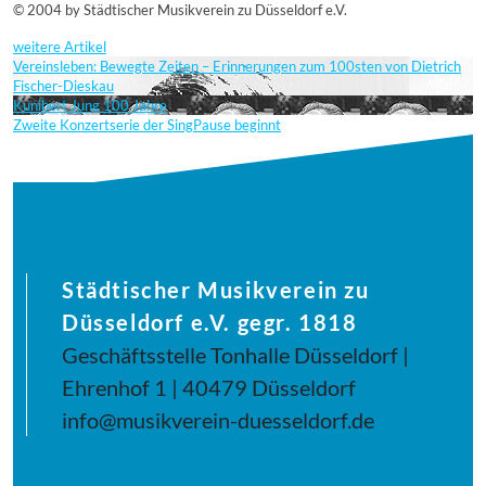
© 2004 by Städtischer Musikverein zu Düsseldorf e.V.
weitere Artikel
Vereinsleben: Bewegte Zeiten – Erinnerungen zum 100sten von Dietrich
Fischer-Dieskau
Kunibert Jung 100 Jahre
Zweite Konzertserie der SingPause beginnt
Städtischer Musikverein zu
Düsseldorf e.V. gegr. 1818
Geschäftsstelle Tonhalle Düsseldorf |
Ehrenhof 1 | 40479 Düsseldorf
info@musikverein-duesseldorf.de