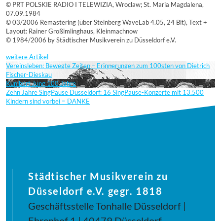
© PRT POLSKIE RADIO I TELEWIZIA, Wroclaw; St. Maria Magdalena,
07.09.1984
© 03/2006 Remastering (über Steinberg WaveLab 4.05, 24 Bit), Text +
Layout: Rainer Großimlinghaus, Kleinmachnow
© 1984/2006 by Städtischer Musikverein zu Düsseldorf e.V.
weitere Artikel
Vereinsleben: Bewegte Zeiten – Erinnerungen zum 100sten von Dietrich
Fischer-Dieskau
Kunibert Jung 100 Jahre
Zehn Jahre SingPause Düsseldorf: 16 SingPause-Konzerte mit 13.500
Kindern sind vorbei = DANKE
Städtischer Musikverein zu
Düsseldorf e.V. gegr. 1818
Geschäftsstelle Tonhalle Düsseldorf |
Ehrenhof 1 | 40479 Düsseldorf