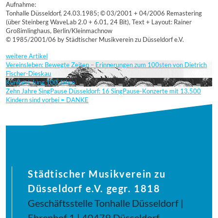
Aufnahme:
Tonhalle Düsseldorf, 24.03.1985; © 03/2001 + 04/2006 Remastering
(über Steinberg WaveLab 2.0 + 6.01, 24 Bit), Text + Layout: Rainer
Großimlinghaus, Berlin/Kleinmachnow
© 1985/2001/06 by Städtischer Musikverein zu Düsseldorf e.V.
weitere Artikel
Vereinsleben: Bewegte Zeiten – Erinnerungen zum 100sten von Dietrich
Fischer-Dieskau
Kunibert Jung 100 Jahre
Zehn Jahre SingPause Düsseldorf: 16 SingPause-Konzerte mit 13.500
Kindern sind vorbei = DANKE
Städtischer Musikverein zu
Düsseldorf e.V. gegr. 1818
Geschäftsstelle Tonhalle Düsseldorf |
Ehrenhof 1 | 40479 Düsseldorf