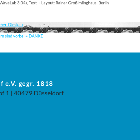
aveLab 3.04), Text + Layout: Rainer Großimlinghaus, Berlin
scher-Dieskau
ern sind vorbei = DANKE
f e.V. gegr. 1818
of 1 | 40479 Düsseldorf