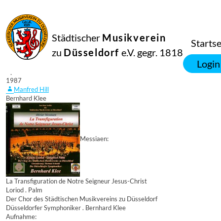
Städtischer
Musikverein
Startse
zu
Düsseldorf
e.V. gegr. 1818
Login
12
April
1987
Manfred Hill
Bernhard Klee
Messiaen:
La Transfiguration de Notre Seigneur Jesus-Christ
Loriod . Palm
Der Chor des Städtischen Musikvereins zu Düsseldorf
Düsseldorfer Symphoniker . Bernhard Klee
Aufnahme: