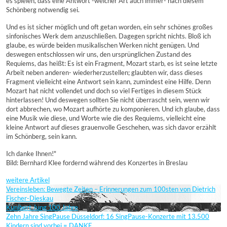
es spielen, dass eine Antwort -welcher Art auch immer- nach diesem
Schönberg notwendig sei.
Und es ist sicher möglich und oft getan worden, ein sehr schönes großes
sinfonisches Werk dem anzuschließen. Dagegen spricht nichts. Bloß ich
glaube, es würde beiden musikalischen Werken nicht genügen. Und
deswegen entschlossen wir uns, den ursprünglichen Zustand des
Requiems, das heißt: Es ist ein Fragment, Mozart starb, es ist seine letzte
Arbeit neben anderen- wiederherzustellen; glaubten wir, dass dieses
Fragment vielleicht eine Antwort sein kann, zumindest eine Hilfe. Denn
Mozart hat nicht vollendet und doch so viel Fertiges in diesem Stück
hinterlassen! Und deswegen sollten Sie nicht überrascht sein, wenn wir
dort abbrechen, wo Mozart aufhörte zu komponieren. Und ich glaube, dass
eine Musik wie diese, und Worte wie die des Requiems, vielleicht eine
kleine Antwort auf dieses grauenvolle Geschehen, was sich davor erzählt
im Schönberg, sein kann.
Ich danke Ihnen!"
Bild: Bernhard Klee fordernd während des Konzertes in Breslau
weitere Artikel
Vereinsleben: Bewegte Zeiten – Erinnerungen zum 100sten von Dietrich
Fischer-Dieskau
Kunibert Jung 100 Jahre
Zehn Jahre SingPause Düsseldorf: 16 SingPause-Konzerte mit 13.500
Kindern sind vorbei = DANKE