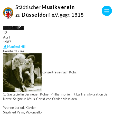
Städtischer
Musikverein
zu
Düsseldorf
e.V. gegr. 1818
12
April
1987
Manfred Hill
Bernhard Klee
Konzertreise nach Köln:
1. Gastspiel in der neuen Kölner Philharmonie mit La Transfiguration de
Notre-Seigneur Jésus-Christ von Olivier Messiaen.
Yvonne Loriod, Klavier
Siegfried Palm, Violoncello