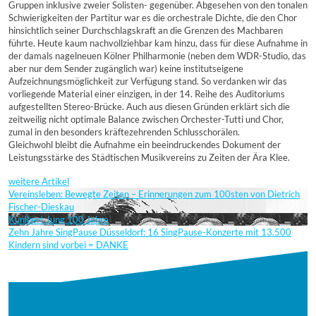
Gruppen inklusive zweier Solisten- gegenüber. Abgesehen von den tonalen
Schwierigkeiten der Partitur war es die orchestrale Dichte, die den Chor
hinsichtlich seiner Durchschlagskraft an die Grenzen des Machbaren
führte. Heute kaum nachvollziehbar kam hinzu, dass für diese Aufnahme in
der damals nagelneuen Kölner Philharmonie (neben dem WDR-Studio, das
aber nur dem Sender zugänglich war) keine institutseigene
Aufzeichnungsmöglichkeit zur Verfügung stand. So verdanken wir das
vorliegende Material einer einzigen, in der 14. Reihe des Auditoriums
aufgestellten Stereo-Brücke. Auch aus diesen Gründen erklärt sich die
zeitweilig nicht optimale Balance zwischen Orchester-Tutti und Chor,
zumal in den besonders kräftezehrenden Schlusschorälen.
Gleichwohl bleibt die Aufnahme ein beeindruckendes Dokument der
Leistungsstärke des Städtischen Musikvereins zu Zeiten der Ära Klee.
weitere Artikel
Vereinsleben: Bewegte Zeiten – Erinnerungen zum 100sten von Dietrich
Fischer-Dieskau
Kunibert Jung 100 Jahre
Zehn Jahre SingPause Düsseldorf: 16 SingPause-Konzerte mit 13.500
Kindern sind vorbei = DANKE