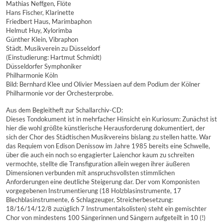
Mathias Neffgen, Flöte
Hans Fischer, Klarinette
Friedbert Haus, Marimbaphon
Helmut Huy, Xylorimba
Günther Klein, Vibraphon
Städt. Musikverein zu Düsseldorf
(Einstudierung: Hartmut Schmidt)
Düsseldorfer Symphoniker
Philharmonie Köln
Bild: Bernhard Klee und Olivier Messiaen auf dem Podium der Kölner
Philharmonie vor der Orchesterprobe.
Aus dem Begleitheft zur Schallarchiv-CD:
Dieses Tondokument ist in mehrfacher Hinsicht ein Kuriosum: Zunächst ist
hier die wohl größte künstlerische Herausforderung dokumentiert, der
sich der Chor des Städtischen Musikvereins bislang zu stellen hatte. War
das Requiem von Edison Denissow im Jahre 1985 bereits eine Schwelle,
über die auch ein noch so engagierter Laienchor kaum zu schreiten
vermochte, stellte die Transfiguration allein wegen ihrer äußeren
Dimensionen verbunden mit anspruchsvollsten stimmlichen
Anforderungen eine deutliche Steigerung dar. Der vom Komponisten
vorgegebenen Instrumentierung (18 Holzblasinstrumente, 17
Blechblasinstrumente, 6 Schlagzeuger, Streicherbesetzung:
18/16/14/12/8 zuzüglich 7 Instrumentalsolisten) steht ein gemischter
Chor von mindestens 100 Sängerinnen und Sängern aufgeteilt in 10 (!)