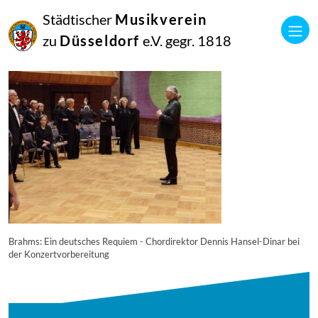
27
Städtischer
Musikverein
November
2024
zu
Düsseldorf
e.V. gegr. 1818
Manfred Hill
20241125_205058
Brahms: Ein deutsches Requiem - Chordirektor Dennis Hansel-Dinar bei
der Konzertvorbereitung