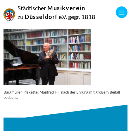
28
Städtischer
Musikverein
August
2018
zu
Düsseldorf
e.V. gegr. 1818
Manfred Hill
burgmllerplakette-und–tafel—26082018—-11_44241056942_o
Burgmüller-Plakette: Manfred Hill nach der Ehrung mit großem Beifall
bedacht.