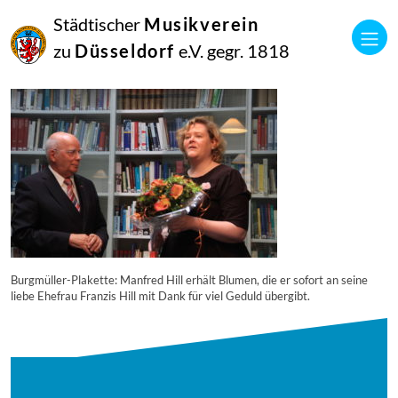
28
Städtischer
Musikverein
August
2018
zu
Düsseldorf
e.V. gegr. 1818
Manfred Hill
burgmllerplakette-und–tafel—26082018—-23_44240813782_o
Burgmüller-Plakette: Manfred Hill erhält Blumen, die er sofort an seine
liebe Ehefrau Franzis Hill mit Dank für viel Geduld übergibt.