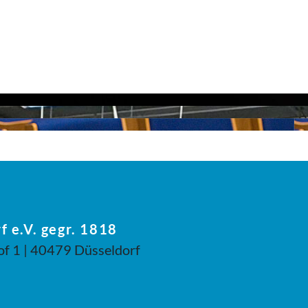
f e.V. gegr. 1818
of 1 | 40479 Düsseldorf