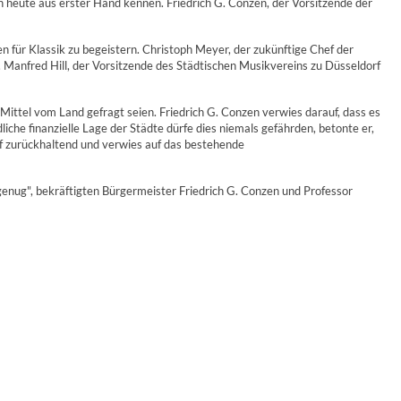
n heute aus erster Hand kennen. Friedrich G. Conzen, der Vorsitzende der
n für Klassik zu begeistern. Christoph Meyer, der zukünftige Chef der
 Manfred Hill, der Vorsitzende des Städtischen Musikvereins zu Düsseldorf
Mittel vom Land gefragt seien. Friedrich G. Conzen verwies darauf, dass es
iche finanzielle Lage der Städte dürfe dies niemals gefährden, betonte er,
uf zurückhaltend und verwies auf das bestehende
genug", bekräftigten Bürgermeister Friedrich G. Conzen und Professor