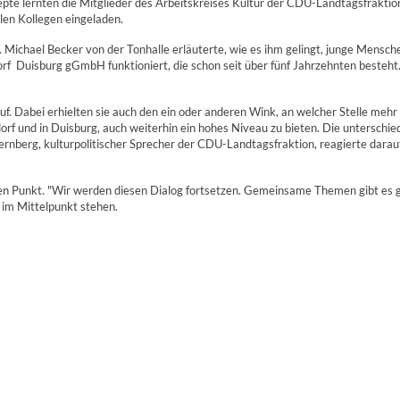
epte lernten die Mitglieder des Arbeitskreises Kultur der CDU-Landtagsfraktio
len Kollegen eingeladen.
Michael Becker von der Tonhalle erläuterte, wie es ihm gelingt, junge Mensche
  Duisburg gGmbH funktioniert, die schon seit über fünf Jahrzehnten besteht.
f. Dabei erhielten sie auch den ein oder anderen Wink, an welcher Stelle mehr 
rf und in Duisburg, auch weiterhin ein hohes Niveau zu bieten. Die unterschiedl
ternberg, kulturpolitischer Sprecher der CDU-Landtagsfraktion, reagierte dara
eren Punkt. "Wir werden diesen Dialog fortsetzen. Gemeinsame Themen gibt es 
 im Mittelpunkt stehen.