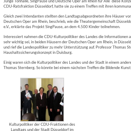
Junge Tonhalle, SingPause und Deutsche Oper am Rhein für Alle  diese Konz
CDU-Ratsfraktion Düsseldorf, hatte sie zu einem Treffen mit ihren kommuna
Gleich zwei Intendanten stellten den Landtagsabgeordneten ihre Häuser vor. 
Deutschen Oper am Rhein, beschrieb, wie die Theatergemeinschaft Düsseldorf
e.V., erklärte das Projekt SingPause, an dem 4.500 Kinder teilnehmen.
Interessiert nahmen die CDU-Kulturpolitiker des Landes die Informationen au
sehr wichtig sei, in beiden Häusern der Deutschen Oper am Rhein, in Düsseldo
und rief die Landespolitiker zu mehr Unterstützung auf. Professor Thomas S
Haushaltssicherungskonzept in Duisburg.
Einig waren sich die Kulturpolitiker des Landes und der Stadt in einem and
Thomas Sternberg. So könnte bei einem nächsten Treffen die Bildende Kunst
Kulturpolitiker der CDU-Fraktionen des
Landtags und der Stadt Düsseldorf im