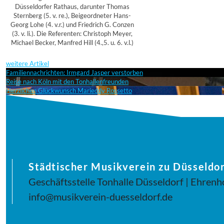
Düsseldorfer Rathaus, darunter Thomas
Sternberg (5. v. re.), Beigeordneter Hans-
Georg Lohe (4. v.r.) und Friedrich G. Conzen
(3. v. li.). Die Referenten: Christoph Meyer,
Michael Becker, Manfred Hill (4.,5. u. 6. v.l.)
weitere Artikel
Familiennachrichten: Irmgard Jasper verstorben
Reise nach Köln mit den Tonhallenfreunden
Herzlichen Glückwunsch Marieddy Rossetto
Städtischer Musikverein zu Düsseldor
Geschäftsstelle Tonhalle Düsseldorf | Ehrenh
info@musikverein-duesseldorf.de