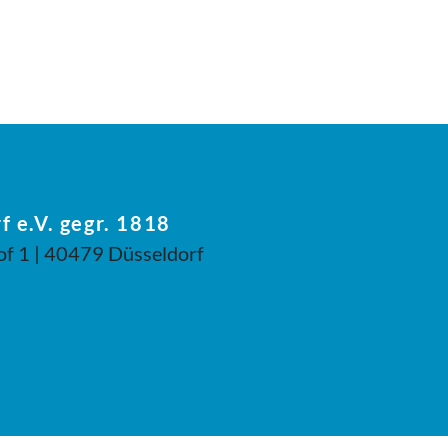
f e.V. gegr. 1818
of 1 | 40479 Düsseldorf