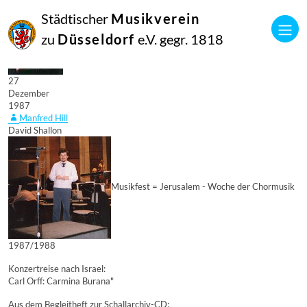
Städtischer
Musikverein
zu
Düsseldorf
e.V. gegr. 1818
27
Dezember
1987
Manfred Hill
David Shallon
Musikfest = Jerusalem - Woche der Chormusik
1987/1988
Konzertreise nach Israel:
Carl Orff: Carmina Burana"
Aus dem Begleitheft zur Schallarchiv-CD: