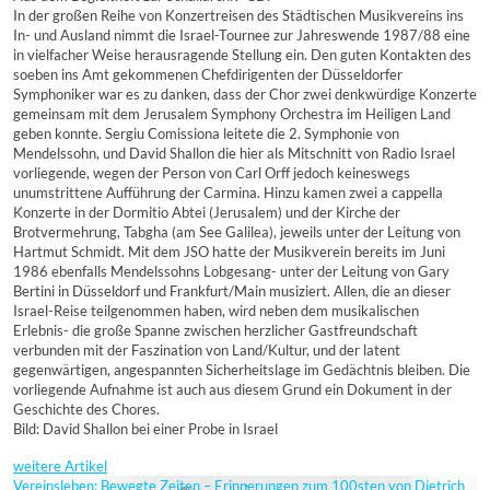
In der großen Reihe von Konzertreisen des Städtischen Musikvereins ins
In- und Ausland nimmt die Israel-Tournee zur Jahreswende 1987/88 eine
in vielfacher Weise herausragende Stellung ein. Den guten Kontakten des
soeben ins Amt gekommenen Chefdirigenten der Düsseldorfer
Symphoniker war es zu danken, dass der Chor zwei denkwürdige Konzerte
gemeinsam mit dem Jerusalem Symphony Orchestra im Heiligen Land
geben konnte. Sergiu Comissiona leitete die 2. Symphonie von
Mendelssohn, und David Shallon die hier als Mitschnitt von Radio Israel
vorliegende, wegen der Person von Carl Orff jedoch keineswegs
unumstrittene Aufführung der Carmina. Hinzu kamen zwei a cappella
Konzerte in der Dormitio Abtei (Jerusalem) und der Kirche der
Brotvermehrung, Tabgha (am See Galilea), jeweils unter der Leitung von
Hartmut Schmidt. Mit dem JSO hatte der Musikverein bereits im Juni
1986 ebenfalls Mendelssohns Lobgesang- unter der Leitung von Gary
Bertini in Düsseldorf und Frankfurt/Main musiziert. Allen, die an dieser
Israel-Reise teilgenommen haben, wird neben dem musikalischen
Erlebnis- die große Spanne zwischen herzlicher Gastfreundschaft
verbunden mit der Faszination von Land/Kultur, und der latent
gegenwärtigen, angespannten Sicherheitslage im Gedächtnis bleiben. Die
vorliegende Aufnahme ist auch aus diesem Grund ein Dokument in der
Geschichte des Chores.
Bild: David Shallon bei einer Probe in Israel
weitere Artikel
Vereinsleben: Bewegte Zeiten – Erinnerungen zum 100sten von Dietrich