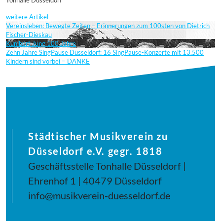
Tonhalle Düsseldorf
weitere Artikel
Vereinsleben: Bewegte Zeiten – Erinnerungen zum 100sten von Dietrich
Fischer-Dieskau
Kunibert Jung 100 Jahre
Zehn Jahre SingPause Düsseldorf: 16 SingPause-Konzerte mit 13.500
Kindern sind vorbei = DANKE
Städtischer Musikverein zu
Düsseldorf e.V. gegr. 1818
Geschäftsstelle Tonhalle Düsseldorf |
Ehrenhof 1 | 40479 Düsseldorf
info@musikverein-duesseldorf.de