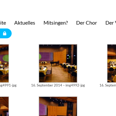
al wieder ganze Arbeit geleistet:
ite
Aktuelles
Mitsingen?
Der Chor
Der 
 wieder ganze Arbeit geleistet. Franzis Hill, Sebastian, Christoph und Cornelia
hn um für die nach dem Konzert stattfindende Feier für Gisela Kummert. Die S
ür die Feier war der Beginn eines schönen Abends.
mg4991-jpg
16. September 2014 – img4992-jpg
16. Septe