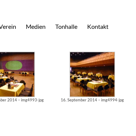
Verein
Medien
Tonhalle
Kontakt
 Hill räumten, wie bei allen letzten Konzertfesten in den letzten Jahren,
ängerinnen und Sänger und die Gäste fanden einen stimmungvoll dekorierten
mber 2014 – img4993-jpg
16. September 2014 – img4994-jpg