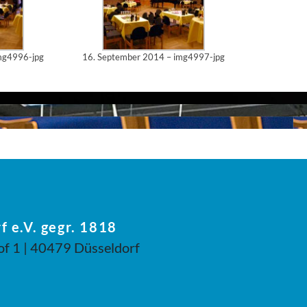
mg4996-jpg
16. September 2014 – img4997-jpg
f e.V. gegr. 1818
of 1 | 40479 Düsseldorf