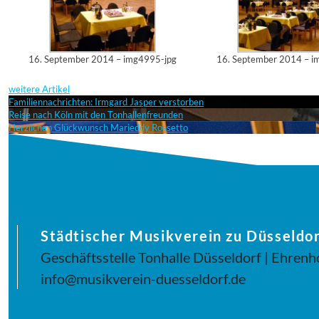
16. September 2014 – img4995-jpg
16. September 2014 – i
weitere Artikel
Familiennachrichten: Irmgard Jasper verstorben
Reise nach Köln mit den Tonhallenfreunden
Herzlichen Glückwunsch Marieddy Rossetto
Städtischer Musikverein zu Düsseldor
Geschäftsstelle Tonhalle Düsseldorf | Ehrenh
info@musikverein-duesseldorf.de