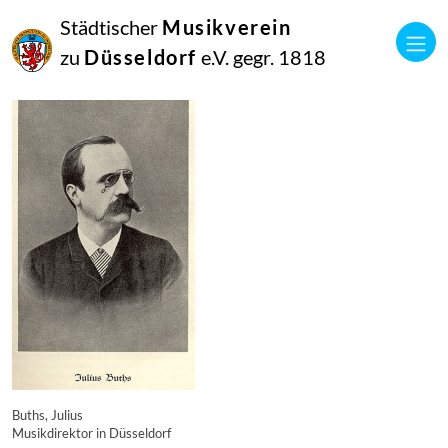
16
Städtischer
Musikverein
September
2014
zu
Düsseldorf
e.V. gegr. 1818
Manfred Hill
8574
Buths, Julius
Musikdirektor in Düsseldorf