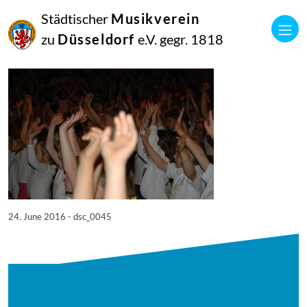
24
Städtischer
Musikverein
Juni
2016
zu
Düsseldorf
e.V. gegr. 1818
Netkotec
DSC_0045
24. June 2016 - dsc_0045