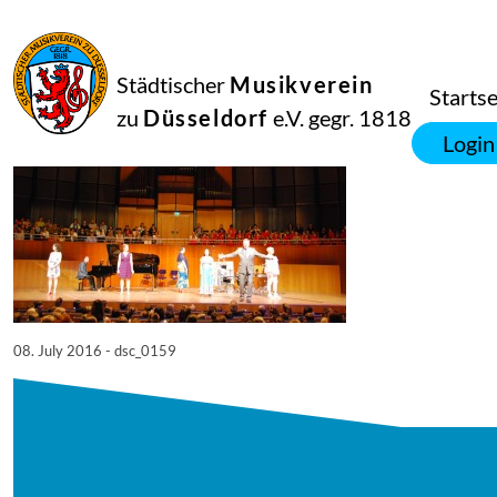
08
Juli
2016
Netkotec
Städtischer
Musikverein
SingPause Konzert 05.07.
Startse
zu
Düsseldorf
e.V. gegr. 1818
Login
08. July 2016 - dsc_0159