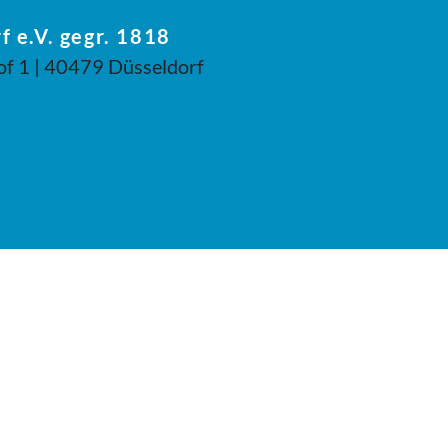
f e.V. gegr. 1818
of 1 | 40479 Düsseldorf