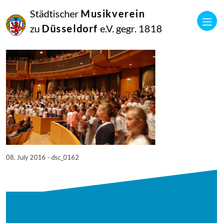
08
Städtischer
Musikverein
Juli
2016
zu
Düsseldorf
e.V. gegr. 1818
Netkotec
SingPause Konzert 05.07.
08. July 2016 - dsc_0162