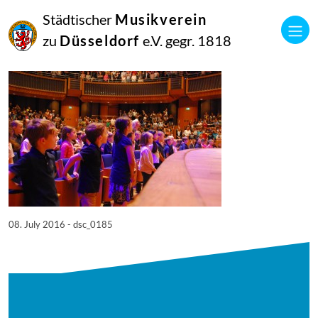
08
Städtischer
Musikverein
Juli
2016
zu
Düsseldorf
e.V. gegr. 1818
Netkotec
SingPause Konzert 05.07.
08. July 2016 - dsc_0185