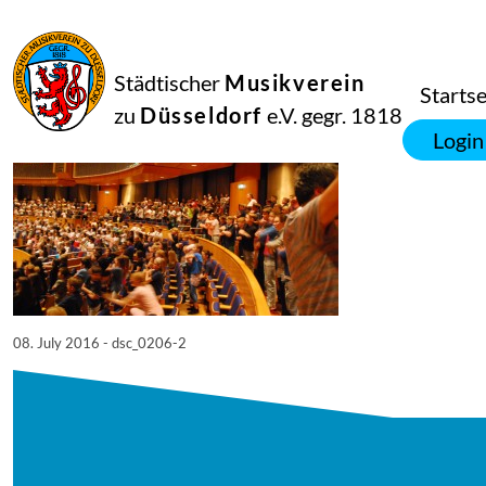
08
Juli
2016
Netkotec
Städtischer
Musikverein
SingPause Konzert 05.07.
Startse
zu
Düsseldorf
e.V. gegr. 1818
Login
08. July 2016 - dsc_0206-2