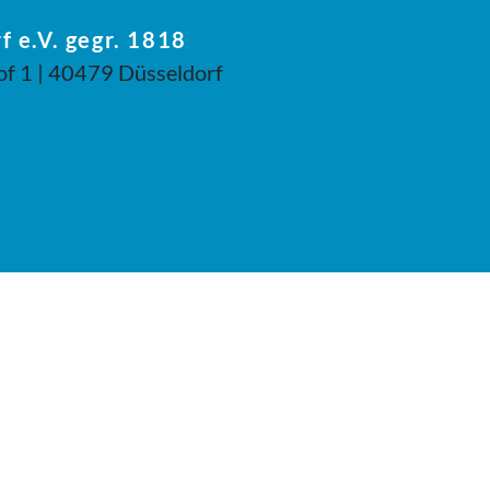
f e.V. gegr. 1818
of 1 | 40479 Düsseldorf