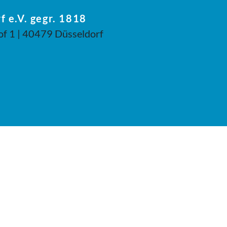
f e.V. gegr. 1818
of 1 | 40479 Düsseldorf