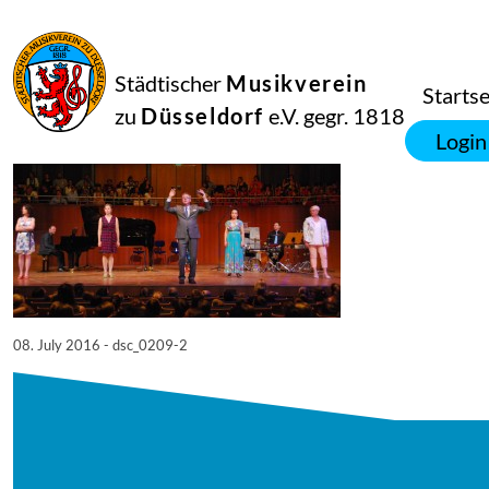
08
Juli
2016
Netkotec
Städtischer
Musikverein
SingPause Konzert 05.07.
Startse
zu
Düsseldorf
e.V. gegr. 1818
Login
08. July 2016 - dsc_0209-2