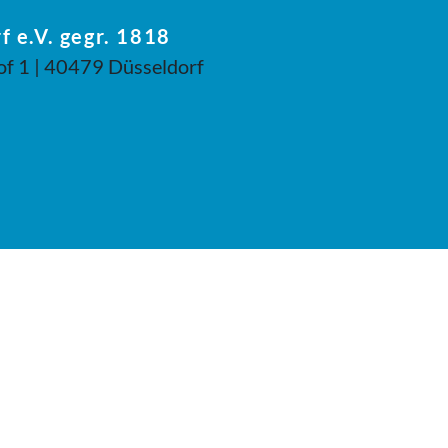
f e.V. gegr. 1818
of 1 | 40479 Düsseldorf