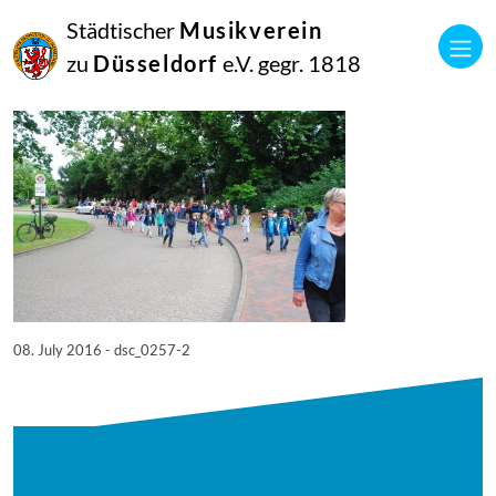
08
Städtischer
Musikverein
Juli
2016
zu
Düsseldorf
e.V. gegr. 1818
Netkotec
SingPause Konzert 05.07.
08. July 2016 - dsc_0257-2