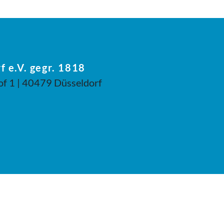
f e.V. gegr. 1818
of 1 | 40479 Düsseldorf