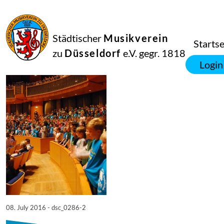
08
Juli
2016
Netkotec
Städtischer
Musikverein
SingPause Konzert 05.07.
Startse
zu
Düsseldorf
e.V. gegr. 1818
Login
08. July 2016 - dsc_0286-2