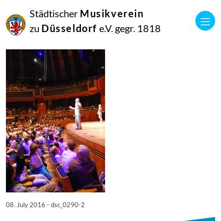
08
Städtischer
Musikverein
Juli
2016
zu
Düsseldorf
e.V. gegr. 1818
Netkotec
SingPause Konzert 05.07.
08. July 2016 - dsc_0290-2