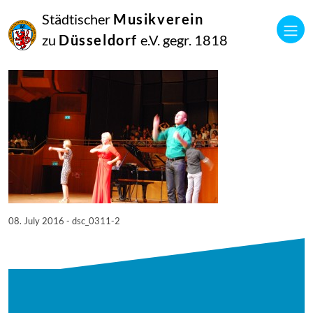
08
Städtischer
Musikverein
Juli
2016
zu
Düsseldorf
e.V. gegr. 1818
Netkotec
SingPause Konzert 05.07.
08. July 2016 - dsc_0311-2