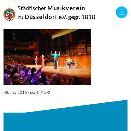
08
Städtischer
Musikverein
Juli
2016
zu
Düsseldorf
e.V. gegr. 1818
Netkotec
SingPause Konzert 05.07.
08. July 2016 - dsc_0315-2