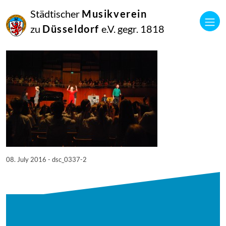
08
Städtischer
Musikverein
Juli
2016
zu
Düsseldorf
e.V. gegr. 1818
Netkotec
SingPause Konzert 05.07.
08. July 2016 - dsc_0337-2