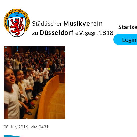
08
Juli
2016
Netkotec
Städtischer
Musikverein
SingPause Konzert 05.07.
Startse
zu
Düsseldorf
e.V. gegr. 1818
Login
08. July 2016 - dsc_0431