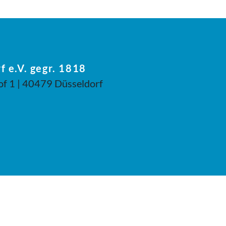
f e.V. gegr. 1818
of 1 | 40479 Düsseldorf