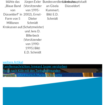
blühte das
Jürgen Exler
Bundesverdienstkreuzes
Landeshauptstadt
„Blaue Band
(Vorsitzender
an Gisela
Düsseldorf.
von
von 1995-
Kummert.
Düsseldorf“ in
2002), Ernst-
Bild: E.D.
Form von 5
Dieter
Schmidt
Millionen
Schmidt
Krokussen auf.
(Schatzmeister)
und Jens D.
Billerbeck
(Vorsitzender
von 1990-
1995) Bild:
E.D. Schmidt
weitere Artikel
Familiennachrichten: Irmgard Jasper verstorben
Reise nach Köln mit den Tonhallenfreunden
Herzlichen Glückwunsch Marieddy Rossetto