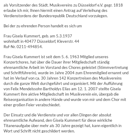
als Vorsitzender des Städt. Musikvereins zu Düsseldorf e.V. gegr. 1818
erlaube ich mir, Ihnen hiermit einen Antrag auf Verleihung des
Verdienstordens der Bundesrepublik Deutschland vorzulegen.
Bei der zu ehrenden Person handelt es sich um
Frau Gisela Kummert, geb. am 5.3.1937
wohnhaft in 40477 Düsseldorf, Kleverstr. 44
Ruf-Nr. 0211-494854.
Frau Gisela Kummert ist seit dem 5. 6. 1963 Mitglied unseres
Konzertchores, hat über die Dauer ihrer Mitgliedschaft ständig
ehrenamtliche Arbeit im Vorstand des Chores geleistet (Stimmvertretung
und Schriftführerin), wurde im Jahre 2004 zum Ehrenmitglied ernannt und
hat im Verlauf von ca. 30 Jahren 142 Konzertreisen des Musikvereins
durch die ganze Welt durchgeführt und organisiert. Mit der Aufführung
von Felix Mendelssohn Bartholdys Elias am 12. 1. 2007 stellte Gisela
Kummert ihre aktive Mitgliedschaft im Musikverein ein, übergab die
Reiseorganisation in andere Hände und wurde von mir und dem Chor mit
einer großen Feier verabschiedet.
Der Einsatz und die Verdienste und vor allen Dingen der absolut
ehrenamtliche Aufwand, den Gisela Kummert für diese wirkliche
Titanenaufgabe über mehr als 30 Jahre gezeigt hat, kann eigentlich in
Wort und Schrift nicht geschildert werden.