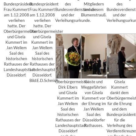
Bundespräsident
Bundespräsident
des
Mitgliedern
des
Frau Kummert
Frau Kummert
Bundesverdienstkreuzes
und diesem
Bundesverdienst
am 1.12.2008
am 1.12.2008
und der
Blumenstrauß.
und der
verliehen
verliehen
Verleihungsurkunde.
Verleihungsurku
hatte. Der
hatte. Der
Oberbürgermeister
Oberbürgermeister
und Gisela
und Gisela
Kummert im
Kummert im
Jan Wellem
Jan Wellem
Saal des
Saal des
historischen
historischen
Rathauses der
Rathauses der
Landeshauptstadt
Landeshauptstadt
Düsseldorf.
Düsseldorf.
Bild:E.D.Schmidt
Oberbürgermeister
Gäste und
Gisela
Dirk Elbers
Weggefährten
Kummert
und Gisela
von Gisela
dankt dem
Kummert im
Kummert vor
Oberbürgermeis
Jan Wellem
der Ehrung im
für die Ehrung
Saal des
Jan Wellem
und dem
historischen
Saal des
Bundespräsiden
Rathauses der
Düsseldorfer
für die
Landeshauptstadt
Rathauses.
Verleihung des
Düsseldorf
Verdienstkreuze