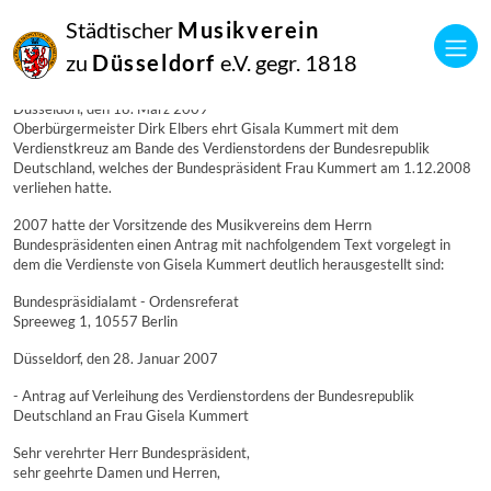
18
Städtischer
Musikverein
März
2009
zu
Düsseldorf
e.V. gegr. 1818
Manfred Hill
Bundesverdienstkreuz am Bande für Gisela Kummert am 18. März 2009
Düsseldorf, den 18. März 2009
Oberbürgermeister Dirk Elbers ehrt Gisala Kummert mit dem
Verdienstkreuz am Bande des Verdienstordens der Bundesrepublik
Deutschland, welches der Bundespräsident Frau Kummert am 1.12.2008
verliehen hatte.
2007 hatte der Vorsitzende des Musikvereins dem Herrn
Bundespräsidenten einen Antrag mit nachfolgendem Text vorgelegt in
dem die Verdienste von Gisela Kummert deutlich herausgestellt sind:
Bundespräsidialamt - Ordensreferat
Spreeweg 1, 10557 Berlin
Düsseldorf, den 28. Januar 2007
- Antrag auf Verleihung des Verdienstordens der Bundesrepublik
Deutschland an Frau Gisela Kummert
Sehr verehrter Herr Bundespräsident,
sehr geehrte Damen und Herren,