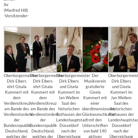
Ihr
(Manfred Hill)
-Vorsitzender-
Oberbürgermeister
Oberbürgermeister
Oberbürgermeister
Der
Oberbürgermeis
Dirk Elbers
Dirk Elbers
Dirk Elbers
Musikverein
Dirk Elbers
ehrt Gisala
ehrt Gisala
und Gisela
gratulierte
und Gisela
Kummert mit
Kummert mit
Kummert im
Gisela
Kummert im
dem
dem
Jan Wellem
Kummert mit
Jan Wellem
Verdienstkreuz
Verdienstkreuz
Saal des
einer
Saal des
am Bande des
am Bande des
historischen
überdimensionalen
historischen
Verdienstordens
Verdienstordens
Rathauses der
Glückwunschkarte
Rathauses der
der
der
Landeshauptstadt
mit den
Landeshauptsta
Bundesrepublik
Bundesrepublik
Düsseldorf
Unterschriften
Düsseldorf
Deutschland,
Deutschland,
nach der
von bald 140
nach der
welches der
welches der
Überreichung
aktiven
Überreichung