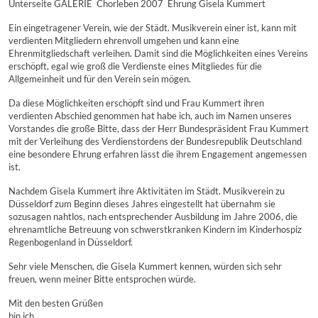
Unterseite GALERIE  Chorleben 2007  Ehrung Gisela Kummert
Ein eingetragener Verein, wie der Städt. Musikverein einer ist, kann mit
verdienten Mitgliedern ehrenvoll umgehen und kann eine
Ehrenmitgliedschaft verleihen. Damit sind die Möglichkeiten eines Vereins
erschöpft, egal wie groß die Verdienste eines Mitgliedes für die
Allgemeinheit und für den Verein sein mögen.
Da diese Möglichkeiten erschöpft sind und Frau Kummert ihren
verdienten Abschied genommen hat habe ich, auch im Namen unseres
Vorstandes die große Bitte, dass der Herr Bundespräsident Frau Kummert
mit der Verleihung des Verdienstordens der Bundesrepublik Deutschland
eine besondere Ehrung erfahren lässt die ihrem Engagement angemessen
ist.
Nachdem Gisela Kummert ihre Aktivitäten im Städt. Musikverein zu
Düsseldorf zum Beginn dieses Jahres eingestellt hat übernahm sie
sozusagen nahtlos, nach entsprechender Ausbildung im Jahre 2006, die
ehrenamtliche Betreuung von schwerstkranken Kindern im Kinderhospiz
Regenbogenland in Düsseldorf.
Sehr viele Menschen, die Gisela Kummert kennen, würden sich sehr
freuen, wenn meiner Bitte entsprochen würde.
Mit den besten Grüßen
bin ich