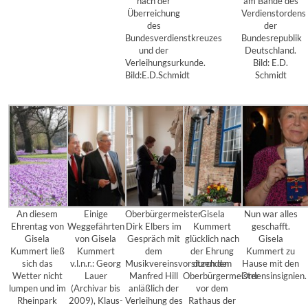
nach der
am Bande des
Überreichung
Verdienstordens
des
der
Bundesverdienstkreuzes
Bundesrepublik
und der
Deutschland.
Verleihungsurkunde.
Bild: E.D.
Bild:E.D.Schmidt
Schmidt
An diesem
Einige
Oberbürgermeister
Gisela
Nun war alles
Ehrentag von
Weggefährten
Dirk Elbers im
Kummert
geschafft.
Gisela
von Gisela
Gespräch mit
glücklich nach
Gisela
Kummert ließ
Kummert
dem
der Ehrung
Kummert zu
sich das
v.l.n.r.: Georg
Musikvereinsvorsitzenden
durch den
Hause mit den
Wetter nicht
Lauer
Manfred Hill
Oberbürgermeister
Ordensinsignien.
lumpen und im
(Archivar bis
anläßlich der
vor dem
Rheinpark
2009), Klaus-
Verleihung des
Rathaus der