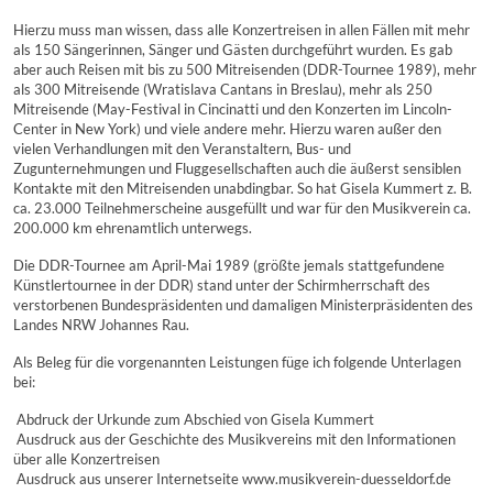
Hierzu muss man wissen, dass alle Konzertreisen in allen Fällen mit mehr
als 150 Sängerinnen, Sänger und Gästen durchgeführt wurden. Es gab
aber auch Reisen mit bis zu 500 Mitreisenden (DDR-Tournee 1989), mehr
als 300 Mitreisende (Wratislava Cantans in Breslau), mehr als 250
Mitreisende (May-Festival in Cincinatti und den Konzerten im Lincoln-
Center in New York) und viele andere mehr. Hierzu waren außer den
vielen Verhandlungen mit den Veranstaltern, Bus- und
Zugunternehmungen und Fluggesellschaften auch die äußerst sensiblen
Kontakte mit den Mitreisenden unabdingbar. So hat Gisela Kummert z. B.
ca. 23.000 Teilnehmerscheine ausgefüllt und war für den Musikverein ca.
200.000 km ehrenamtlich unterwegs.
Die DDR-Tournee am April-Mai 1989 (größte jemals stattgefundene
Künstlertournee in der DDR) stand unter der Schirmherrschaft des
verstorbenen Bundespräsidenten und damaligen Ministerpräsidenten des
Landes NRW Johannes Rau.
Als Beleg für die vorgenannten Leistungen füge ich folgende Unterlagen
bei:
 Abdruck der Urkunde zum Abschied von Gisela Kummert
 Ausdruck aus der Geschichte des Musikvereins mit den Informationen
über alle Konzertreisen
 Ausdruck aus unserer Internetseite www.musikverein-duesseldorf.de 