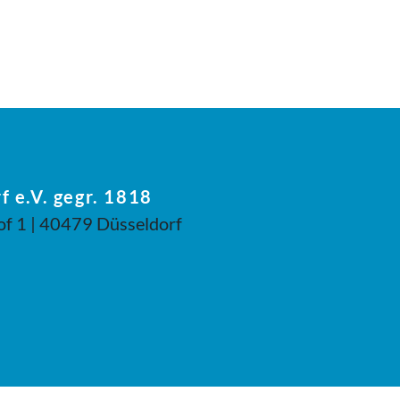
f e.V. gegr. 1818
of 1 | 40479 Düsseldorf