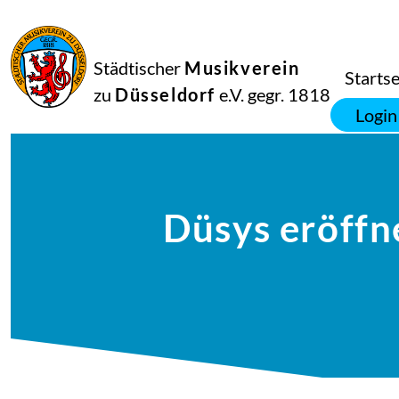
Städtischer
Musikverein
Startse
zu
Düsseldorf
e.V. gegr. 1818
Login
Düsys eröffn