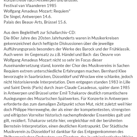
Konzertreise nach Antwerpen und Brüssel:
Festival van Vlaanderen 1985
Wolfgang Amadeus Mozart: Requiem"
De Singel, Antwerpen 14.6.
Palais des Beaux-Arts, Brüssel 15.6.
Aus dem Begleitheft zur Schallarchiv-CD:
Die 80er Jahre des 20sten Jahrhunderts waren in Musikerkreisen
gekennzeichnet durch heftigste Diskussionen über die jeweilige
Aufführungspraxis besonders der Werke des Barock und der Frühklassik.
Auch wenn  im Gegensatz zu z.B. Händel und Bach  das Oeuvre von
Wolfgang Amadeus Mozart nicht so sehr im Focus dieser
Auseinandersetzung stand, konnte der Chor des Musikvereins in Sachen
Requiem extrem unterschiedliche Erfahrungen machen. Bernhard Klee
bevorzugte in Saarbrücken, Düsseldorf und Wroclaw eine schlanke, jedoch
nicht historisierende Interpretation. Dem entgegen standen 1983 in Lille
und Saint Denis (Paris) durch Jean-Claude Casadesus, später dann 1985
in Antwerpen und Brüssel unter Emil Tchakarov deutlich romantischere
Auslegungen des Mozartschen Spätwerkes. Für Konzerte in Antwerpen
erforderte das zum damaligen Zeitpunkt schon Mut, nicht zuletzt weil hier
doch Philippe Herreweghe, der als einer der kompetentesten, strengsten
und eifrigsten Vorreiter historisch nachempfindender Ensembles galt und
gilt, residiert. Tchakarov setzte hier, vergleichbar mit der berühmten
Bernstein-Interpretation, einen deutlichen Kontrapunkt. Der Städtische
Musikverein zu Düsseldorf ist dankbar für das Entgegenkommen des