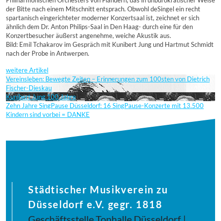
Philharmonischen Orchesters von Flandern, das in unbürokratischer Weise
der Bitte nach einem Mitschnitt entsprach. Obwohl deSingel ein recht
spartanisch eingerichteter moderner Konzertsaal ist, zeichnet er sich
ähnlich dem Dr. Anton Philips-Saal in Den Haag- durch eine für den
Konzertbesucher äußerst angenehme, weiche Akustik aus.
Bild: Emil Tchakarov im Gespräch mit Kunibert Jung und Hartmut Schmidt
nach der Probe in Antwerpen.
weitere Artikel
Vereinsleben: Bewegte Zeiten – Erinnerungen zum 100sten von Dietrich
Fischer-Dieskau
Kunibert Jung 100 Jahre
Zehn Jahre SingPause Düsseldorf: 16 SingPause-Konzerte mit 13.500
Kindern sind vorbei = DANKE
Städtischer Musikverein zu
Düsseldorf e.V. gegr. 1818
Geschäftsstelle Tonhalle Düsseldorf |