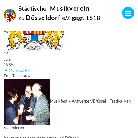
Städtischer
Musikverein
zu
Düsseldorf
e.V. gegr. 1818
14
Juni
1985
Manfred Hill
Emil Tchakarov
Musikfest = Antwerpen/Brüssel - Festival van
Vlaanderen