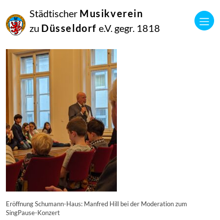
04
Städtischer
Musikverein
Dezember
2023
zu
Düsseldorf
e.V. gegr. 1818
Manfred Hill
IMG-20231203-WA0008
Eröffnung Schumann-Haus: Manfred Hill bei der Moderation zum
SingPause-Konzert