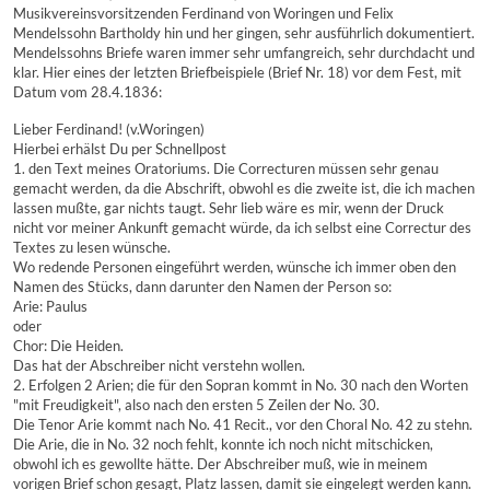
Musikvereinsvorsitzenden Ferdinand von Woringen und Felix
Mendelssohn Bartholdy hin und her gingen, sehr ausführlich dokumentiert.
Mendelssohns Briefe waren immer sehr umfangreich, sehr durchdacht und
klar. Hier eines der letzten Briefbeispiele (Brief Nr. 18) vor dem Fest, mit
Datum vom 28.4.1836:
Lieber Ferdinand! (v.Woringen)
Hierbei erhälst Du per Schnellpost
1. den Text meines Oratoriums. Die Correcturen müssen sehr genau
gemacht werden, da die Abschrift, obwohl es die zweite ist, die ich machen
lassen mußte, gar nichts taugt. Sehr lieb wäre es mir, wenn der Druck
nicht vor meiner Ankunft gemacht würde, da ich selbst eine Correctur des
Textes zu lesen wünsche.
Wo redende Personen eingeführt werden, wünsche ich immer oben den
Namen des Stücks, dann darunter den Namen der Person so:
Arie: Paulus
oder
Chor: Die Heiden.
Das hat der Abschreiber nicht verstehn wollen.
2. Erfolgen 2 Arien; die für den Sopran kommt in No. 30 nach den Worten
"mit Freudigkeit", also nach den ersten 5 Zeilen der No. 30.
Die Tenor Arie kommt nach No. 41 Recit., vor den Choral No. 42 zu stehn.
Die Arie, die in No. 32 noch fehlt, konnte ich noch nicht mitschicken,
obwohl ich es gewollte hätte. Der Abschreiber muß, wie in meinem
vorigen Brief schon gesagt, Platz lassen, damit sie eingelegt werden kann.