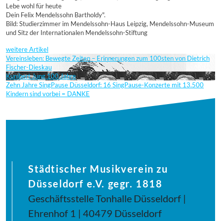
Lebe wohl für heute
Dein Felix Mendelssohn Bartholdy".
Bild: Studierzimmer im Mendelssohn-Haus Leipzig, Mendelssohn-Museum
und Sitz der Internationalen Mendelssohn-Stiftung
weitere Artikel
Vereinsleben: Bewegte Zeiten – Erinnerungen zum 100sten von Dietrich
Fischer-Dieskau
Kunibert Jung 100 Jahre
Zehn Jahre SingPause Düsseldorf: 16 SingPause-Konzerte mit 13.500
Kindern sind vorbei = DANKE
Städtischer Musikverein zu
Düsseldorf e.V. gegr. 1818
Geschäftsstelle Tonhalle Düsseldorf |
Ehrenhof 1 | 40479 Düsseldorf