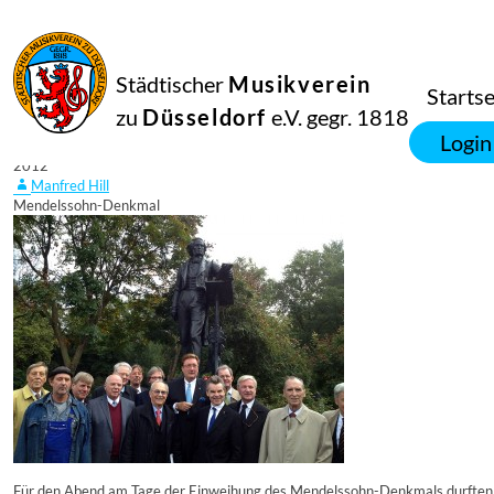
Städtischer
Musikverein
Startse
zu
Düsseldorf
e.V. gegr. 1818
26
Login
September
2012
Manfred Hill
Mendelssohn-Denkmal
Für den Abend am Tage der Einweihung des Mendelssohn-Denkmals durften s