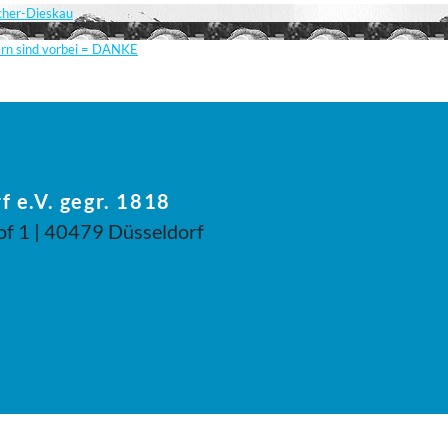
scher-Dieskau
ern sind vorbei = DANKE
f e.V. gegr. 1818
of 1 | 40479 Düsseldorf