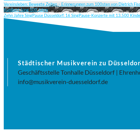
Vereinsleben: Bewegte Zeiten – Erinnerungen zum 100sten von Dietrich Fi
Kunibert Jung 100 Jahre
Zehn Jahre SingPause Düsseldorf: 16 SingPause-Konzerte mit 13.500 Kind
Städtischer Musikverein zu Düsseldor
Geschäftsstelle Tonhalle Düsseldorf | Ehrenh
info@musikverein-duesseldorf.de