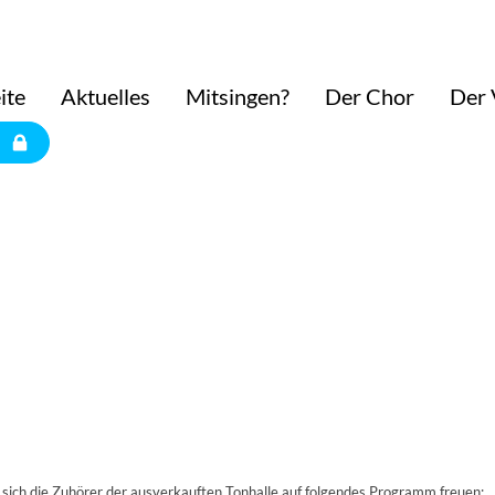
ite
Aktuelles
Mitsingen?
Der Chor
Der 
ich die Zuhörer der ausverkauften Tonhalle auf folgendes Programm freuen: