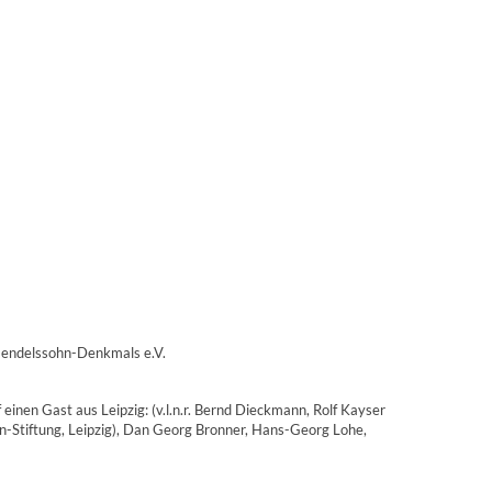
 Mendelssohn-Denkmals e.V.
nen Gast aus Leipzig: (v.l.n.r. Bernd Dieckmann, Rolf Kayser
hn-Stiftung, Leipzig), Dan Georg Bronner, Hans-Georg Lohe,