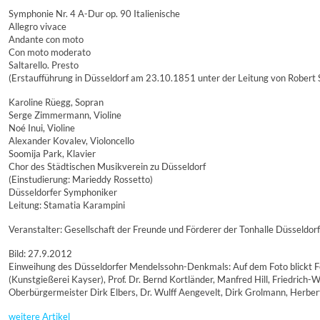
Symphonie Nr. 4 A-Dur op. 90 Italienische
Allegro vivace
Andante con moto
Con moto moderato
Saltarello. Presto
(Erstaufführung in Düsseldorf am 23.10.1851 unter der Leitung von Robert
Karoline Rüegg, Sopran
Serge Zimmermann, Violine
Noé Inui, Violine
Alexander Kovalev, Violoncello
Soomija Park, Klavier
Chor des Städtischen Musikverein zu Düsseldorf
(Einstudierung: Marieddy Rossetto)
Düsseldorfer Symphoniker
Leitung: Stamatia Karampini
Veranstalter: Gesellschaft der Freunde und Förderer der Tonhalle Düsseldo
Bild: 27.9.2012
Einweihung des Düsseldorfer Mendelssohn-Denkmals: Auf dem Foto blickt Feli
(Kunstgießerei Kayser), Prof. Dr. Bernd Kortländer, Manfred Hill, Friedric
Oberbürgermeister Dirk Elbers, Dr. Wulff Aengevelt, Dirk Grolmann, Herbert
weitere Artikel