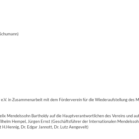
 Schumann)
rf e.V. in Zusammenarbeit mit dem Förderverein für die Wiederaufstellung des
x Mendelssohn Bartholdy auf die Hauptverantwortlichen des Vereins und auf ei
h-Wilhelm Hempel, Jürgen Ernst (Geschäftsführer der Internationalen Mendelsso
 H.Hennig, Dr. Edgar Jannott, Dr. Lutz Aengevelt)