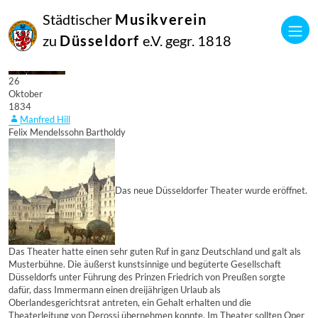
Städtischer
Musikverein
zu
Düsseldorf
e.V. gegr. 1818
26
Oktober
1834
Manfred Hill
Felix Mendelssohn Bartholdy
Das neue Düsseldorfer Theater wurde eröffnet.
Das Theater hatte einen sehr guten Ruf in ganz Deutschland und galt als
Musterbühne. Die äußerst kunstsinnige und begüterte Gesellschaft
Düsseldorfs unter Führung des Prinzen Friedrich von Preußen sorgte
dafür, dass Immermann einen dreijährigen Urlaub als
Oberlandesgerichtsrat antreten, ein Gehalt erhalten und die
Theaterleitung von Derossi übernehmen konnte. Im Theater sollten Oper