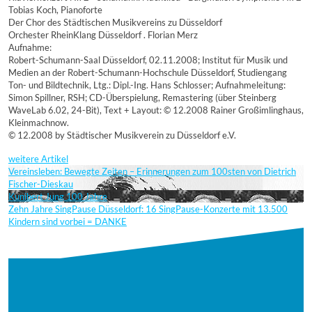
Tobias Koch, Pianoforte
Der Chor des Städtischen Musikvereins zu Düsseldorf
Orchester RheinKlang Düsseldorf . Florian Merz
Aufnahme:
Robert-Schumann-Saal Düsseldorf, 02.11.2008; Institut für Musik und
Medien an der Robert-Schumann-Hochschule Düsseldorf, Studiengang
Ton- und Bildtechnik, Ltg.: Dipl.-Ing. Hans Schlosser; Aufnahmeleitung:
Simon Spillner, RSH; CD-Überspielung, Remastering (über Steinberg
WaveLab 6.02, 24-Bit), Text + Layout: © 12.2008 Rainer Großimlinghaus,
Kleinmachnow.
© 12.2008 by Städtischer Musikverein zu Düsseldorf e.V.
weitere Artikel
Vereinsleben: Bewegte Zeiten – Erinnerungen zum 100sten von Dietrich
Fischer-Dieskau
Kunibert Jung 100 Jahre
Zehn Jahre SingPause Düsseldorf: 16 SingPause-Konzerte mit 13.500
Kindern sind vorbei = DANKE