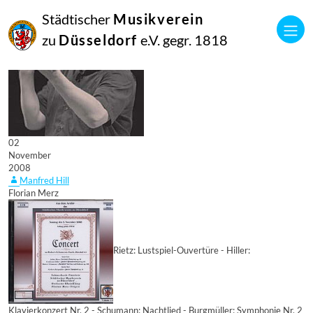
Städtischer
Musikverein
zu
Düsseldorf
e.V. gegr. 1818
02
November
2008
Manfred Hill
Florian Merz
Rietz: Lustspiel-Ouvertüre - Hiller:
Klavierkonzert Nr. 2 - Schumann: Nachtlied - Burgmüller: Symphonie Nr. 2