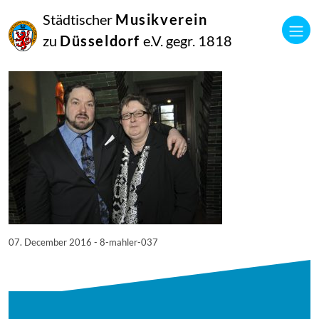
07
Städtischer
Musikverein
Dezember
2016
zu
Düsseldorf
e.V. gegr. 1818
Manfred Hill
8. Mahler 037
07. December 2016 - 8-mahler-037