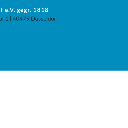
f e.V. gegr. 1818
of 1 | 40479 Düsseldorf