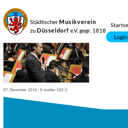
07
Dezember
2016
Manfred Hill
Städtischer
Musikverein
8. Mahler 102
Startse
zu
Düsseldorf
e.V. gegr. 1818
Login
07. December 2016 - 8-mahler-102-2