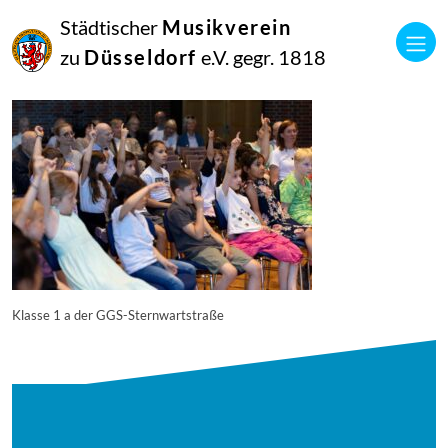
27
Städtischer
Musikverein
Juli
2025
zu
Düsseldorf
e.V. gegr. 1818
Manfred Hill
250617_singpause_024_6255_diesner
Klasse 1 a der GGS-Sternwartstraße