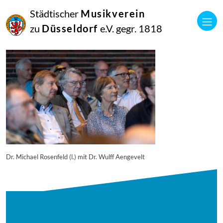
27
Städtischer
Musikverein
Juli
2025
zu
Düsseldorf
e.V. gegr. 1818
Manfred Hill
250617_singpause_033_6336_diesner
Dr. Michael Rosenfeld (l.) mit Dr. Wulff Aengevelt