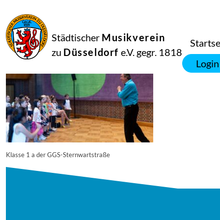
27
Juli
2025
Manfred Hill
Städtischer
Musikverein
250617_singpause_038_8293_diesner
Startse
zu
Düsseldorf
e.V. gegr. 1818
Login
Klasse 1 a der GGS-Sternwartstraße