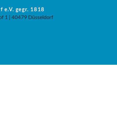
f e.V. gegr. 1818
of 1 | 40479 Düsseldorf