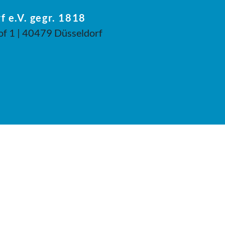
f e.V. gegr. 1818
of 1 | 40479 Düsseldorf