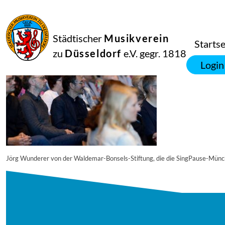
27
Juli
2025
Manfred Hill
Städtischer
Musikverein
250617_singpause_047_6489_diesner
Startse
zu
Düsseldorf
e.V. gegr. 1818
Login
Jörg Wunderer von der Waldemar-Bonsels-Stiftung, die die SingPause-Münc