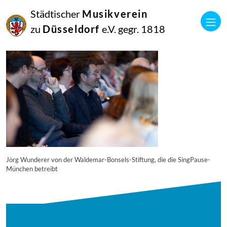
27
Städtischer
Musikverein
Juli
2025
zu
Düsseldorf
e.V. gegr. 1818
Manfred Hill
250617_singpause_059_6813_diesner
Jörg Wunderer von der Waldemar-Bonsels-Stiftung, die die SingPause-
München betreibt