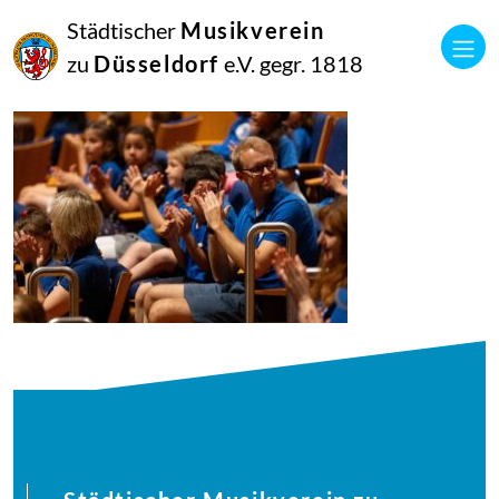
27
Städtischer
Musikverein
Juli
2025
zu
Düsseldorf
e.V. gegr. 1818
Manfred Hill
250617_singpause_072_7251_diesner