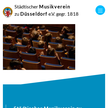
27
Städtischer
Musikverein
Juli
2025
zu
Düsseldorf
e.V. gegr. 1818
Manfred Hill
250617_singpause_078_7452_diesner