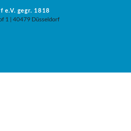
f e.V. gegr. 1818
of 1 | 40479 Düsseldorf