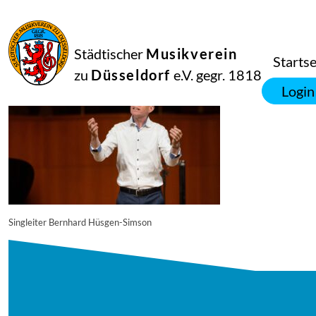
27
Juli
2025
Manfred Hill
Städtischer
Musikverein
250617_singpause_096_8202_diesner
Startse
zu
Düsseldorf
e.V. gegr. 1818
Login
Singleiter Bernhard Hüsgen-Simson