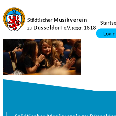
27
Juli
2025
Manfred Hill
Städtischer
Musikverein
250617_singpause_099_8364_diesner
Startse
zu
Düsseldorf
e.V. gegr. 1818
Login