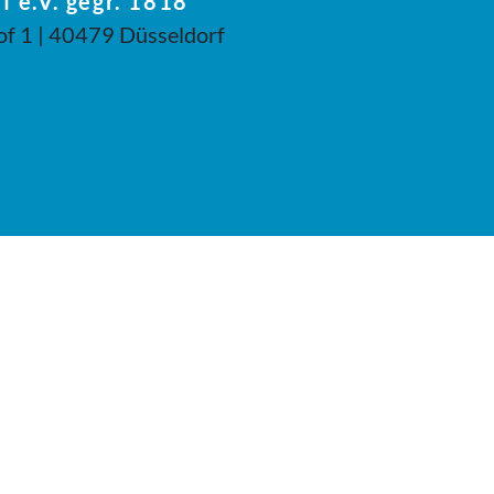
f e.V. gegr. 1818
of 1 | 40479 Düsseldorf