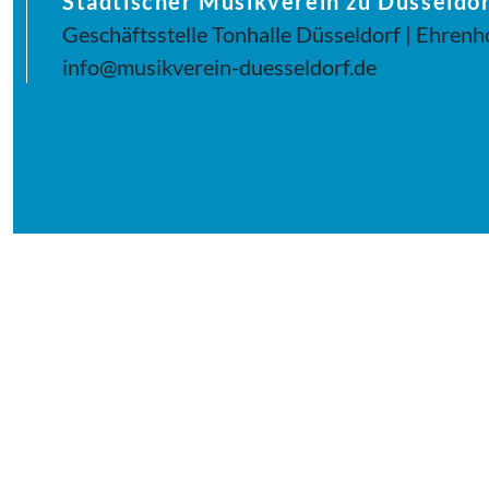
Städtischer Musikverein zu Düsseldor
Geschäftsstelle Tonhalle Düsseldorf | Ehrenh
info@musikverein-duesseldorf.de