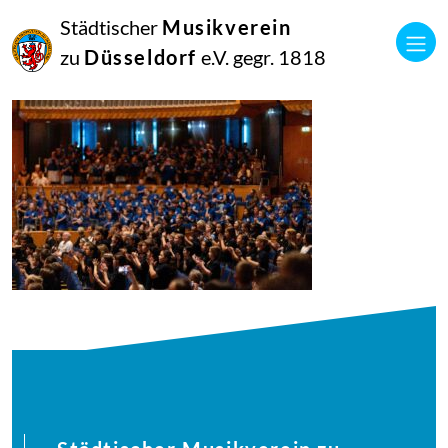
27
Städtischer
Musikverein
Juli
2025
zu
Düsseldorf
e.V. gegr. 1818
Manfred Hill
250617_singpause_137_0599_diesner