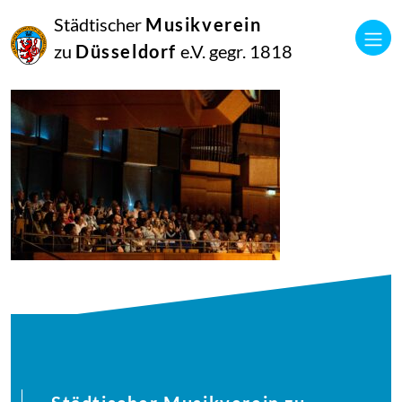
27
Städtischer
Musikverein
Juli
2025
zu
Düsseldorf
e.V. gegr. 1818
Manfred Hill
250617_singpause_139_0664_diesner